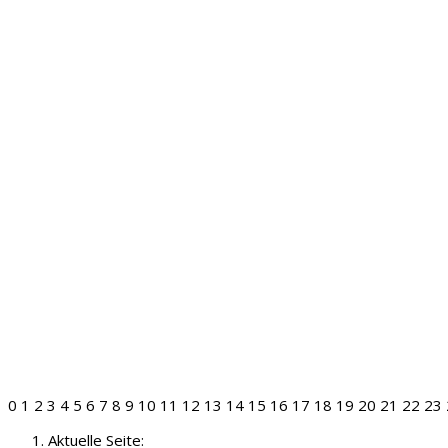
0
1
2
3
4
5
6
7
8
9
10
11
12
13
14
15
16
17
18
19
20
21
22
23
Aktuelle Seite: