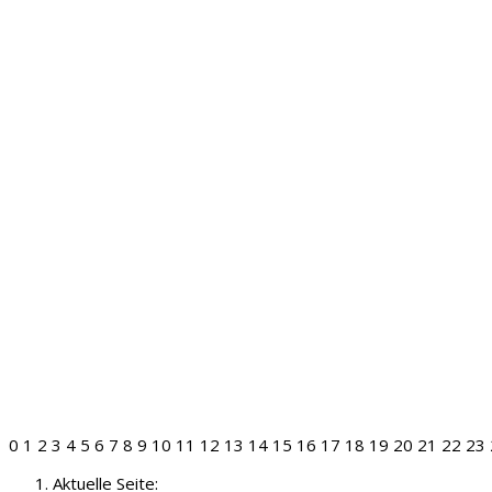
0
1
2
3
4
5
6
7
8
9
10
11
12
13
14
15
16
17
18
19
20
21
22
23
Aktuelle Seite: