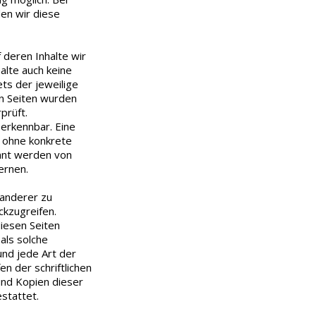
en wir diese
 deren Inhalte wir
alte auch keine
ets der jeweilige
en Seiten wurden
prüft.
 erkennbar. Eine
h ohne konkrete
annt werden von
ernen.
 anderer zu
ckzugreifen.
diesen Seiten
als solche
und jede Art der
 der schriftlichen
und Kopien dieser
stattet.