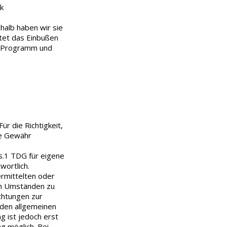
k
alb haben wir sie
tet das Einbußen
il-Programm und
ür die Richtigkeit,
ine Gewähr
s.1 TDG für eigene
wortlich.
ermittelten oder
ch Umständen zu
ichtungen zur
 den allgemeinen
g ist jedoch erst
g möglich. Bei