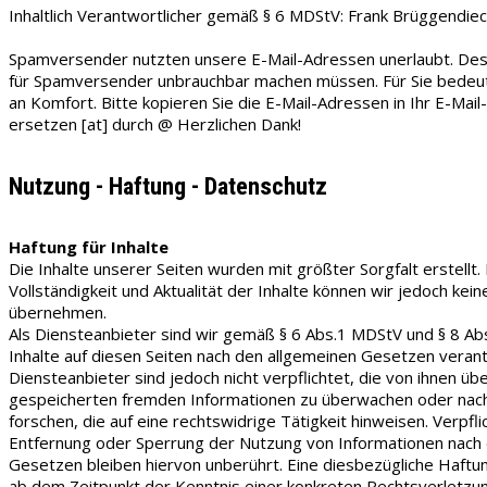
Inhaltlich Verantwortlicher gemäß § 6 MDStV: Frank Brüggendiec
Spamversender nutzten unsere E-Mail-Adressen unerlaubt. Desh
für Spamversender unbrauchbar machen müssen. Für Sie bedeu
an Komfort. Bitte kopieren Sie die E-Mail-Adressen in Ihr E-Ma
ersetzen [at] durch @ Herzlichen Dank!
Nutzung - Haftung - Datenschutz
Haftung für Inhalte
Die Inhalte unserer Seiten wurden mit größter Sorgfalt erstellt. F
Vollständigkeit und Aktualität der Inhalte können wir jedoch ke
übernehmen.
Als Diensteanbieter sind wir gemäß § 6 Abs.1 MDStV und § 8 Ab
Inhalte auf diesen Seiten nach den allgemeinen Gesetzen verant
Diensteanbieter sind jedoch nicht verpflichtet, die von ihnen üb
gespeicherten fremden Informationen zu überwachen oder na
forschen, die auf eine rechtswidrige Tätigkeit hinweisen. Verpfl
Entfernung oder Sperrung der Nutzung von Informationen nach
Gesetzen bleiben hiervon unberührt. Eine diesbezügliche Haftun
ab dem Zeitpunkt der Kenntnis einer konkreten Rechtsverletzun