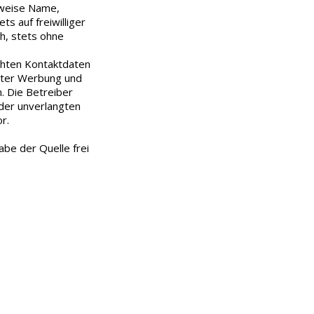
sweise Name,
s auf freiwilliger
h, stets ohne
chten Kontaktdaten
erter Werbung und
. Die Betreiber
e der unverlangten
r.
be der Quelle frei