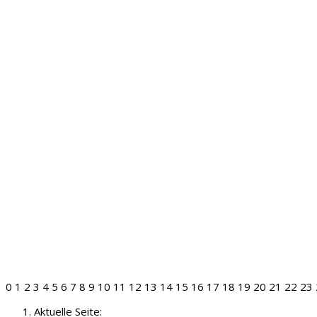
0
1
2
3
4
5
6
7
8
9
10
11
12
13
14
15
16
17
18
19
20
21
22
23
Aktuelle Seite: