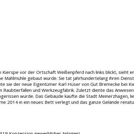
ierspe vor der Ortschaft Weißenpferd nach links blickt, sieht er
che Mahlmühle gebaut wurde. Sie tat jahrhundertelang ihren Diens
te sie der neue Eigentümer Karl Hüser von Gut Bremecke bei Kier
n Raubtierfallen und Werkzeugfabrik. Zuletzt diente das Anwese
 abgerissen wurde. Das Gebäude kaufte die Stadt Meinerzhagen, l
me 2014 in ein neues Bett verlegt und das ganze Gelände renatur
 A319 Konzession gewerblicher Anlagen)