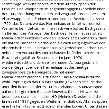
rechteckige Werksteinportal mit dem Allianzwappen der
Erbauer. Das Wappen ist im segmentbogigen Giebelfeld über
der Türverdachung vorhanden und zeigt außerdem über dem
Allianzwappen eine Freiherrnkrone und die Bezeichnung Anno
1750, das Datum, wo das Herrenhaus errichtet worden ist.
Weiterhin befindet sich ein mehrfach verkröpftes Dachgesims
im Bereich des Vorbaus. Das Dach des Herrenhauses ist als
Mansarddach konzipiert worden, jedoch ist zu bemerken, dass
die untere Dachzone hierbei den gleichen Neigungswinkel der
oberen beibehält. Es besteht aus bleigedeckten Blechen. Links
neben dem Vorbau des Herrenhauses befindet sich ein mit
Bruchstein gefaßter Brunnen, der im Jahre 1970
wiederentdeckt und durch einen runden Aufbau gesichert
wurde. Gegenüber dem Herrenhaus ist das heutige
zweigeschossige Nebengebäude mit einem
Mansarddachtraufenhaus zu finden. Das Nebenhaus dürfte
wohl ursprünglich das Hauptgebäude gewesen sein, da das
über den beiden mittleren Türen vorhandene Allianzwappen
auf den bürgerlichen Besitzer hinweist. Dieser Hinweis ist
besonders durch die Initialen HD (Heinrich Dresler) und die
Jahreszahl 1897 gegeben. Weiterhin enthält das Allianzwappen
eine Freiherrnkrone mit 2 schildhaltenden Löwen. Unter diesen