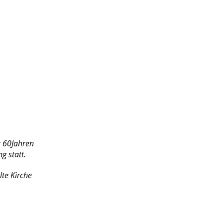
r 60Jahren
g statt.
te Kirche