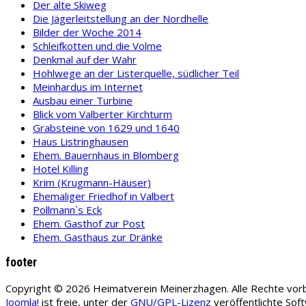
Der alte Skiweg
Die Jägerleitstellung an der Nordhelle
Bilder der Woche 2014
Schleifkotten und die Volme
Denkmal auf der Wahr
Hohlwege an der Listerquelle, südlicher Teil
Meinhardus im Internet
Ausbau einer Turbine
Blick vom Valberter Kirchturm
Grabsteine von 1629 und 1640
Haus Listringhausen
Ehem. Bauernhaus in Blomberg
Hotel Killing
Krim (Krugmann-Häuser)
Ehemaliger Friedhof in Valbert
Pollmann`s Eck
Ehem. Gasthof zur Post
Ehem. Gasthaus zur Dränke
footer
Copyright © 2026 Heimatverein Meinerzhagen. Alle Rechte vorb
Joomla!
ist freie, unter der
GNU/GPL-Lizenz
veröffentlichte Sof