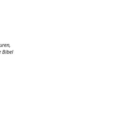
uren,
e Bibel
.