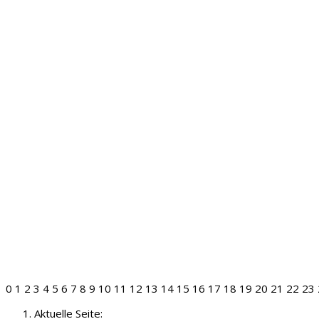
0
1
2
3
4
5
6
7
8
9
10
11
12
13
14
15
16
17
18
19
20
21
22
23
Aktuelle Seite: